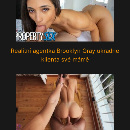
Realitní agentka Brooklyn Gray ukradne
klienta své mámě