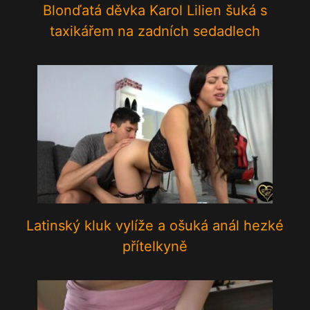
Blonďatá děvka Karol Lilien šuká s
taxikářem na zadních sedadlech
Latinský kluk vylíže a ošuká anál hezké
přítelkyně