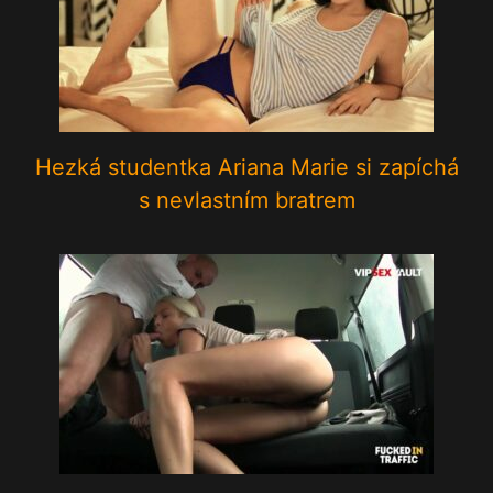
Hezká studentka Ariana Marie si zapíchá
s nevlastním bratrem