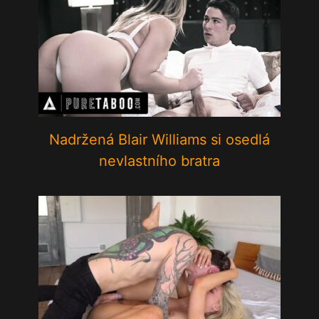
Nadržená Blair Williams si osedlá
nevlastního bratra