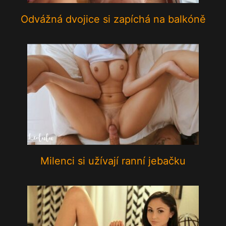
Odvážná dvojice si zapíchá na balkóně
Milenci si užívají ranní jebačku