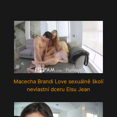
Macecha Brandi Love sexuálně školí
nevlastní dceru Elsu Jean