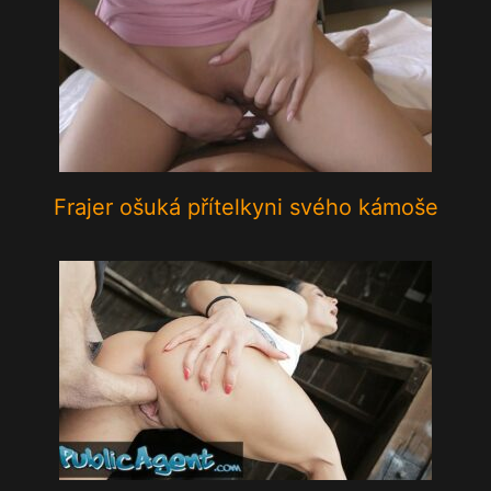
Frajer ošuká přítelkyni svého kámoše