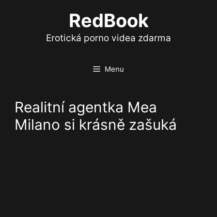
Přeskočit
RedBook
na
obsah
Erotická porno videa zdarma
Menu
Realitní agentka Mea
Milano si krásně zašuká