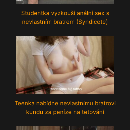
Studentka vyzkouší anální sex s
nevlastním bratrem (Syndicete)
Teenka nabídne nevlastnímu bratrovi
kundu za peníze na tetování