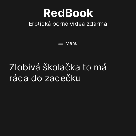
Přeskočit
RedBook
na
obsah
Erotická porno videa zdarma
Menu
Zlobivá školačka to má
ráda do zadečku