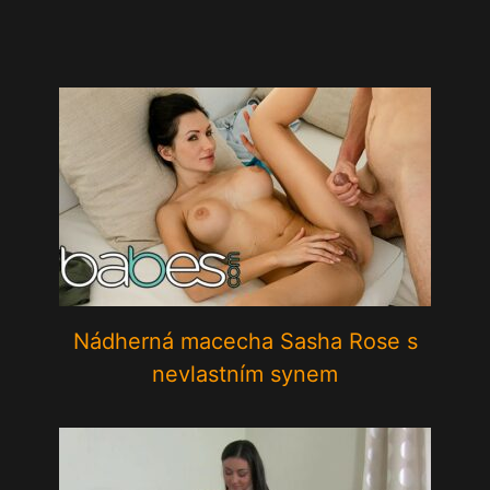
Nádherná macecha Sasha Rose s
nevlastním synem