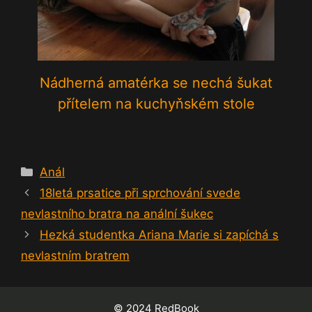
Nádherná amatérka se nechá šukat
přítelem na kuchyňském stole
Rubriky
Anál
18letá prsatice při sprchování svede
nevlastního bratra na anální šukec
Hezká studentka Ariana Marie si zapíchá s
nevlastním bratrem
© 2024 RedBook