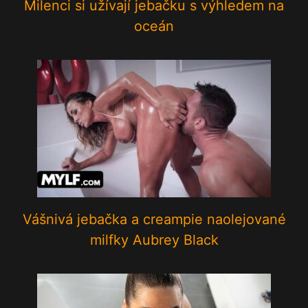
Milenci si užívají jebačku s výhledem na
oceán
Vášnivá jebačka a creampie naolejované
milfky Aubrey Black