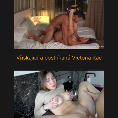
Vřískající a postříkaná Victoria Rae