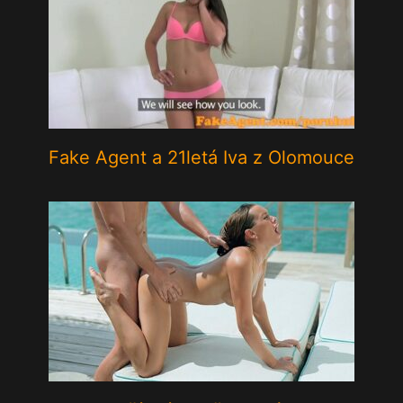
Fake Agent a 21letá Iva z Olomouce