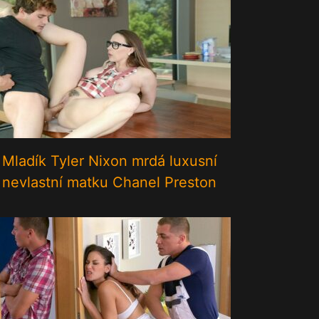
Mladík Tyler Nixon mrdá luxusní
nevlastní matku Chanel Preston