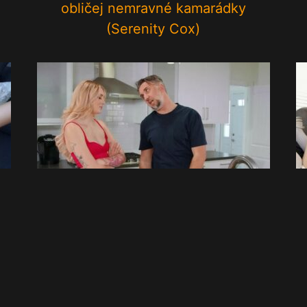
obličej nemravné kamarádky
(Serenity Cox)
m
Nadržená spolubydlící Charlotte
Sins se konečně dočká pořádné
jebačky