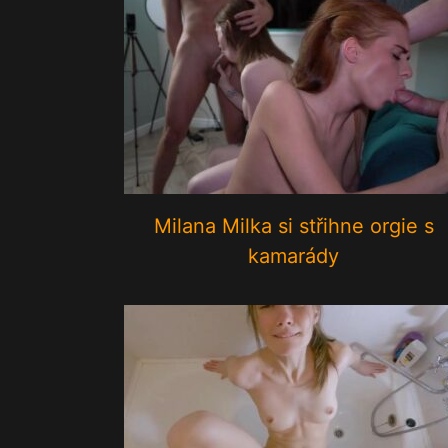
Milana Milka si střihne orgie s
kamarády