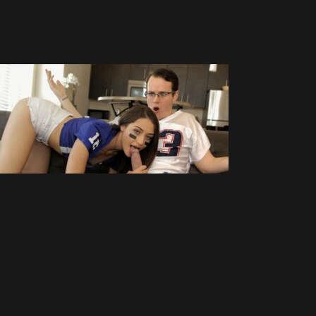
Justin Hunt oprcá nevlastní sestru
Avi Love