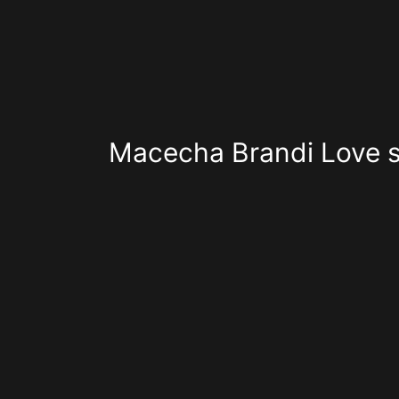
Přeskočit
na
obsah
Macecha Brandi Love se