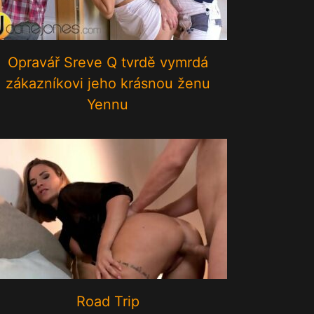
Opravář Sreve Q tvrdě vymrdá
zákazníkovi jeho krásnou ženu
Yennu
Road Trip