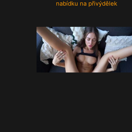
nabídku na přivýdělek
Svůdná dvacítka se nechá běhe
home officu ošukat do pusy
nadrženým přítelem