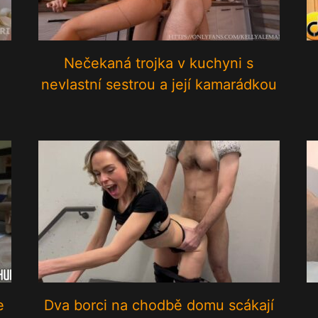
Nečekaná trojka v kuchyni s
nevlastní sestrou a její kamarádkou
e
Dva borci na chodbě domu scákají