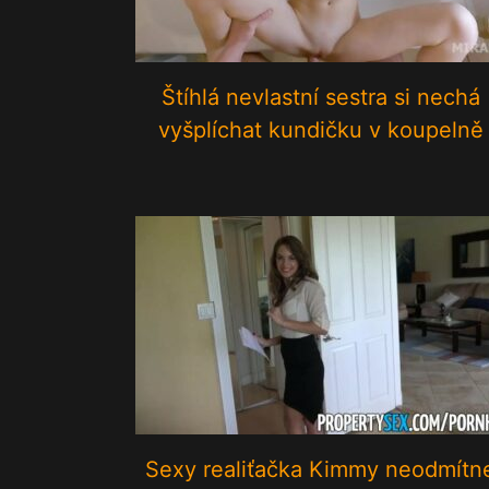
Štíhlá nevlastní sestra si nechá
vyšplíchat kundičku v koupelně
Sexy realiťačka Kimmy neodmítn