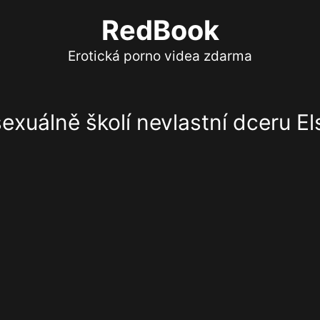
RedBook
Erotická porno videa zdarma
xuálně školí nevlastní dceru El