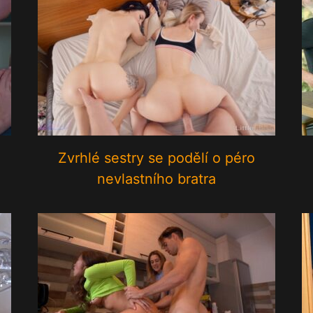
Zvrhlé sestry se podělí o péro
nevlastního bratra