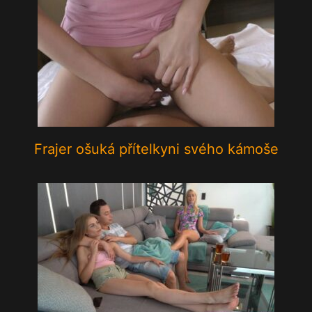
Frajer ošuká přítelkyni svého kámoše