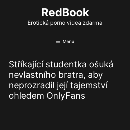
Přeskočit
RedBook
na
obsah
Erotická porno videa zdarma
Menu
Stříkající studentka ošuká
nevlastního bratra, aby
neprozradil její tajemství
ohledem OnlyFans