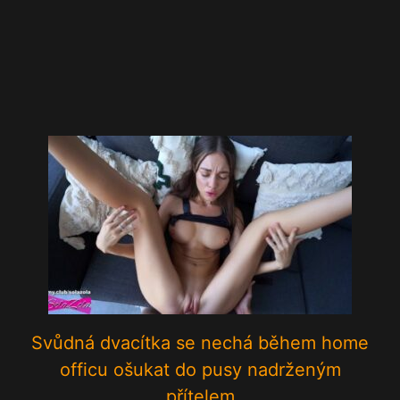
Svůdná dvacítka se nechá během home
officu ošukat do pusy nadrženým
přítelem