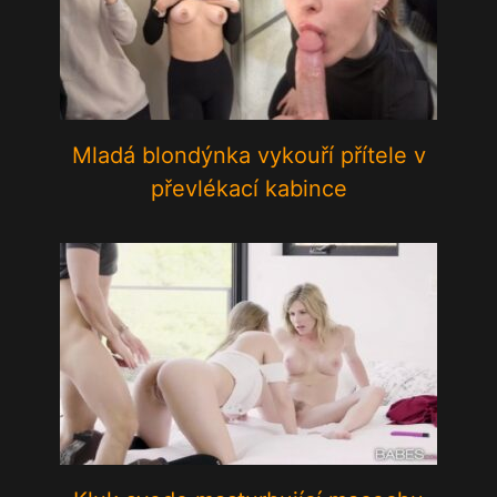
Mladá blondýnka vykouří přítele v
převlékací kabince