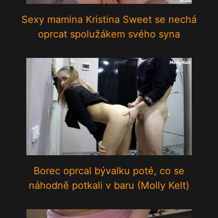
Sexy mamina Kristina Sweet se nechá
oprcat spolužákem svého syna
Borec oprcal bývalku poté, co se
náhodně potkali v baru (Molly Kelt)