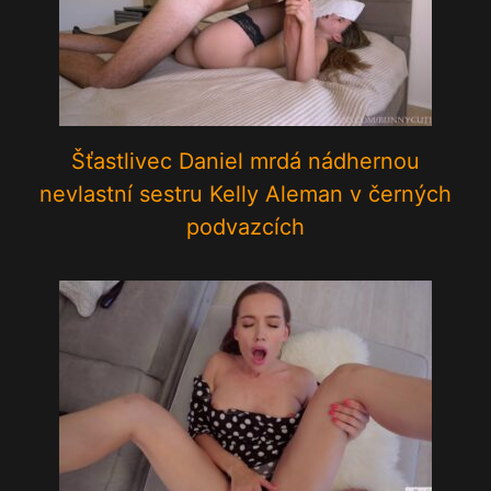
Šťastlivec Daniel mrdá nádhernou
nevlastní sestru Kelly Aleman v černých
podvazcích