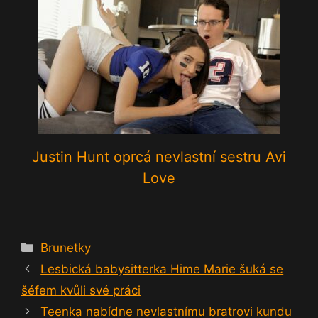
Justin Hunt oprcá nevlastní sestru Avi
Love
Rubriky
Brunetky
Lesbická babysitterka Hime Marie šuká se
šéfem kvůli své práci
Teenka nabídne nevlastnímu bratrovi kundu