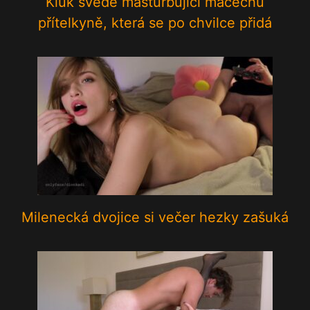
Kluk svede masturbující macechu
přítelkyně, která se po chvilce přidá
Milenecká dvojice si večer hezky zašuká