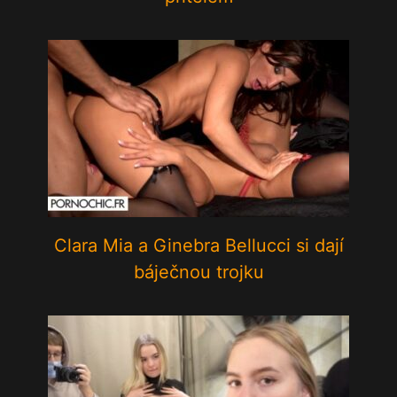
Clara Mia a Ginebra Bellucci si dají
báječnou trojku