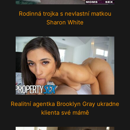
Rodinná trojka s nevlastní matkou
Sharon White
Realitní agentka Brooklyn Gray ukradne
klienta své mámě