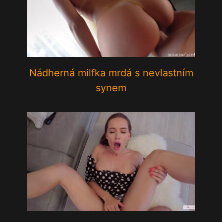
Nádherná milfka mrdá s nevlastním
synem