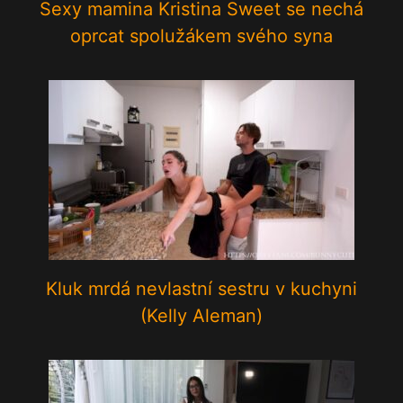
Sexy mamina Kristina Sweet se nechá
oprcat spolužákem svého syna
Kluk mrdá nevlastní sestru v kuchyni
(Kelly Aleman)