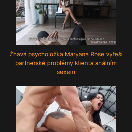
Žhavá psycholožka Maryana Rose vyřeší
partnerské problémy klienta análním
sexem