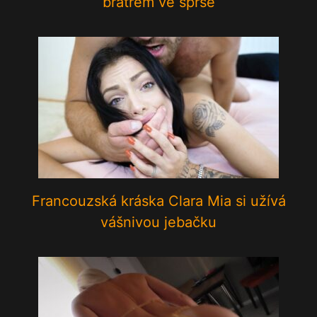
bratrem ve sprše
Francouzská kráska Clara Mia si užívá
vášnivou jebačku