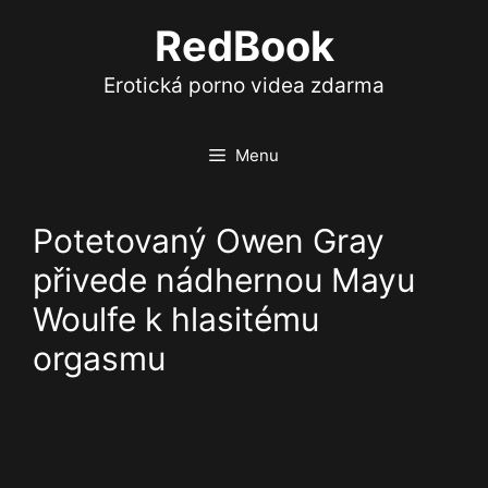
Přeskočit
RedBook
na
obsah
Erotická porno videa zdarma
Menu
Potetovaný Owen Gray
přivede nádhernou Mayu
Woulfe k hlasitému
orgasmu