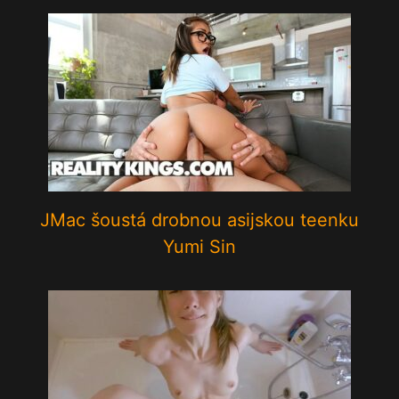
JMac šoustá drobnou asijskou teenku
Yumi Sin