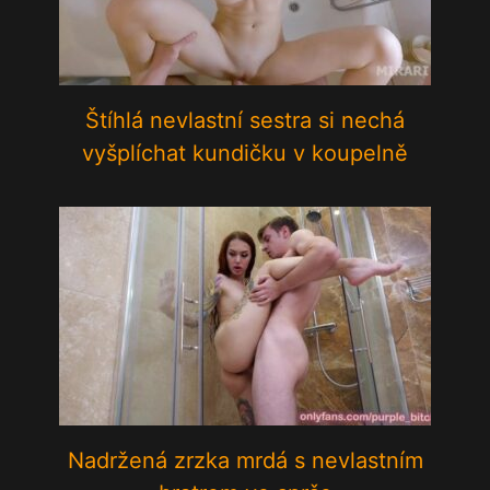
Štíhlá nevlastní sestra si nechá
vyšplíchat kundičku v koupelně
Nadržená zrzka mrdá s nevlastním