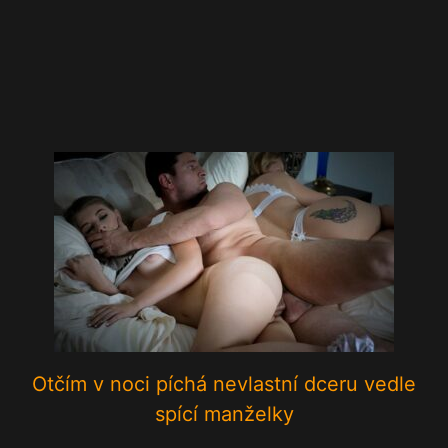
Otčím v noci píchá nevlastní dceru vedle
spící manželky