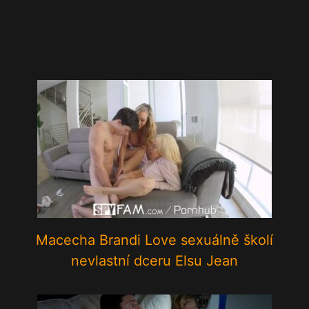
Macecha Brandi Love sexuálně školí
nevlastní dceru Elsu Jean