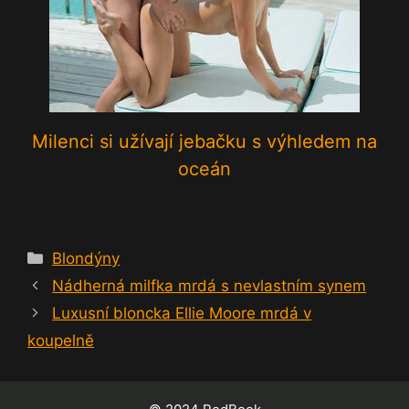
Milenci si užívají jebačku s výhledem na
oceán
Rubriky
Blondýny
Nádherná milfka mrdá s nevlastním synem
Luxusní bloncka Ellie Moore mrdá v
koupelně