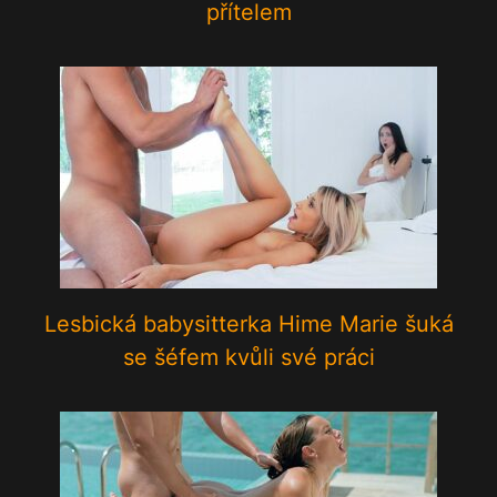
přítelem
Lesbická babysitterka Hime Marie šuká
se šéfem kvůli své práci