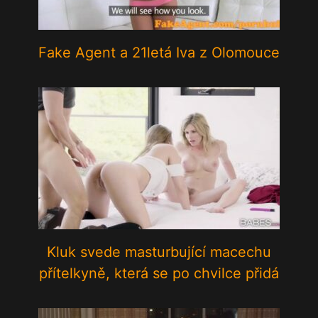
Fake Agent a 21letá Iva z Olomouce
Kluk svede masturbující macechu
přítelkyně, která se po chvilce přidá