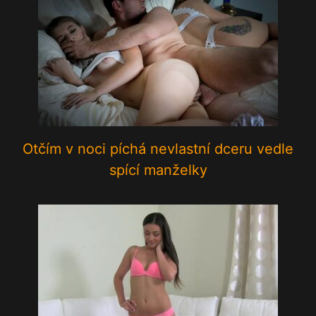
Otčím v noci píchá nevlastní dceru vedle
spící manželky