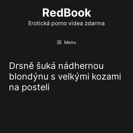
Přeskočit
RedBook
na
obsah
Erotická porno videa zdarma
Menu
Drsně šuká nádhernou
blondýnu s velkými kozami
na posteli